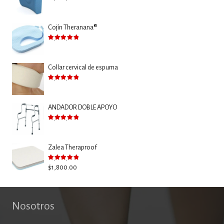
Valorado con
5.00
de 5
Cojín Theranana®
Valorado con
5.00
de 5
Collar cervical de espuma
Valorado con
5.00
de 5
ANDADOR DOBLE APOYO
Valorado con
5.00
de 5
Zalea Theraproof
Valorado con
5.00
de 5
$
1,800.00
Nosotros