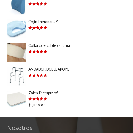
Valorado con
5.00
de 5
Cojín Theranana®
Valorado con
5.00
de 5
Collar cervical de espuma
Valorado con
5.00
de 5
ANDADOR DOBLE APOYO
Valorado con
5.00
de 5
Zalea Theraproof
Valorado con
5.00
de 5
$
1,800.00
Nosotros