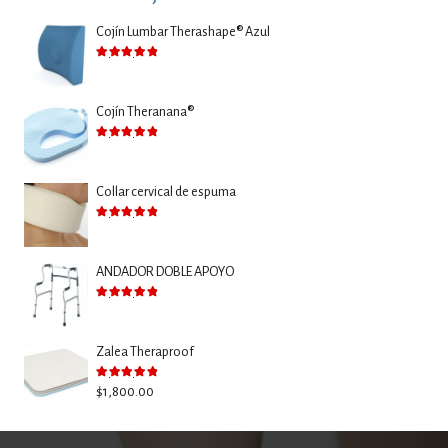
Cojín Lumbar Therashape® Azul
Valorado con
5.00
de 5
Cojín Theranana®
Valorado con
5.00
de 5
Collar cervical de espuma
Valorado con
5.00
de 5
ANDADOR DOBLE APOYO
Valorado con
5.00
de 5
Zalea Theraproof
Valorado con
5.00
de 5
$
1,800.00