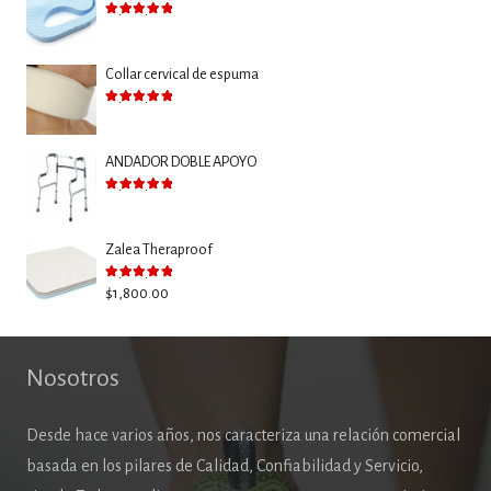
Valorado con
5.00
de 5
Collar cervical de espuma
Valorado con
5.00
de 5
ANDADOR DOBLE APOYO
Valorado con
5.00
de 5
Zalea Theraproof
Valorado con
5.00
de 5
$
1,800.00
Nosotros
Desde hace varios años, nos caracteriza una relación comercial
basada en los pilares de Calidad, Confiabilidad y Servicio,