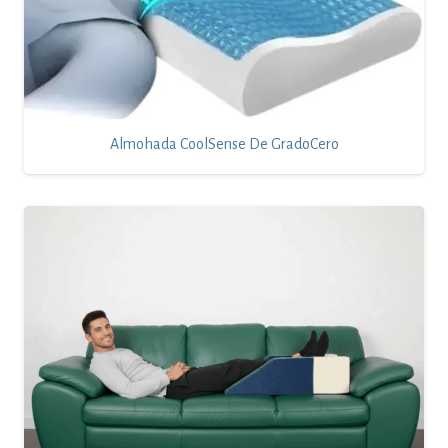
Almohada CoolSense De GradoCero