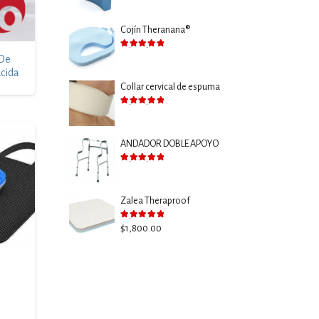
Cojín Theranana®
Valorado con
5.00
de 5
 De
cida
Collar cervical de espuma
Valorado con
5.00
de 5
ANDADOR DOBLE APOYO
Valorado con
5.00
de 5
Zalea Theraproof
Valorado con
5.00
de 5
$
1,800.00