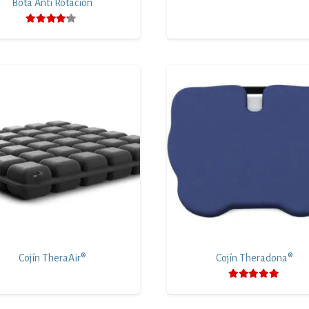
Bota Anti Rotación
Valorado con
4.00
de 5
Cojín TheraAir®
Cojín Theradona®
Valorado con
5.