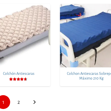
Colchón Antiescaras
Colchon Antiescaras Sobrep
Máximo 210 Kg
Valorado con
4.41
de 5
1
2