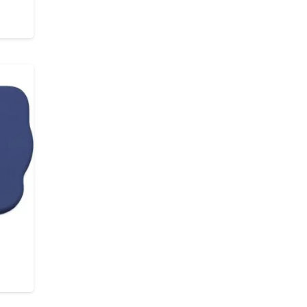
00
de 5