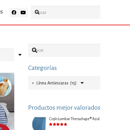
OS
Categorías
×
Línea Antiescaras (15)
Productos mejor valorados
Cojín Lumbar Therashape® Azul
Valorado con
5.00
de 5