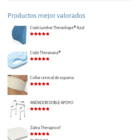
Productos mejor valorados
Cojín Lumbar Therashape® Azul
Valorado con
5.00
de 5
Cojín Theranana®
Valorado con
5.00
de 5
Collar cervical de espuma
Valorado con
5.00
de 5
ANDADOR DOBLE APOYO
Valorado con
5.00
de 5
Zalea Theraproof
Valorado con
5.00
de 5