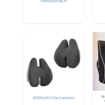
HarmoniaPadGel
Re
RESPALDO H De GradoCero