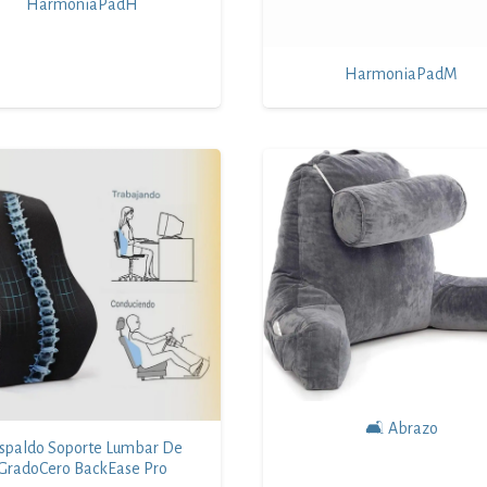
HarmoniaPadH
HarmoniaPadM
🛋 Abrazo
spaldo Soporte Lumbar De
GradoCero BackEase Pro