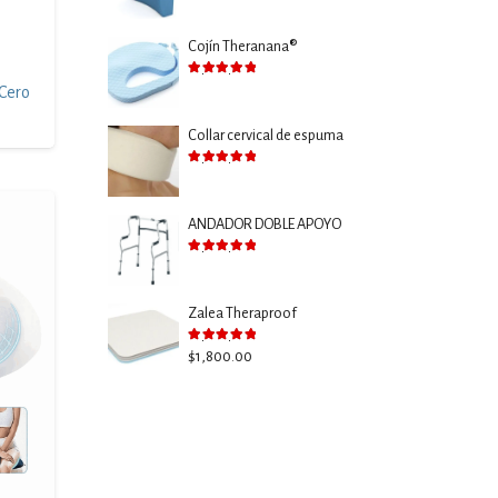
Cojín Theranana®
Valorado con
5.00
de 5
Cero
Collar cervical de espuma
Valorado con
5.00
de 5
ANDADOR DOBLE APOYO
Valorado con
5.00
de 5
Zalea Theraproof
Valorado con
5.00
de 5
$
1,800.00