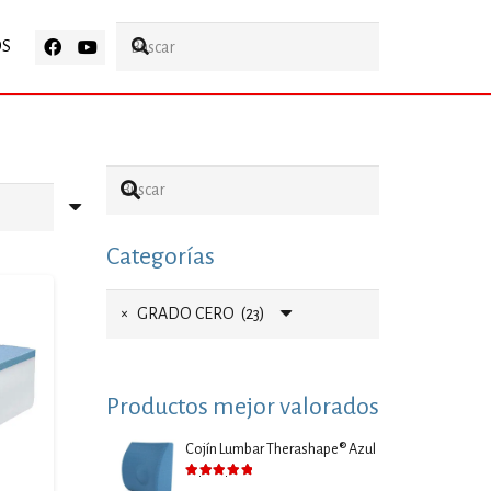
OS
Categorías
×
GRADO CERO (23)
Productos mejor valorados
Cojín Lumbar Therashape® Azul
Valorado con
5.00
de 5