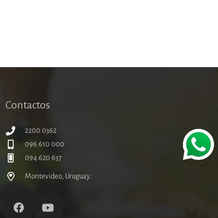
Contactos
2200 0362
096 610 000
094 620 637
Montevideo, Uruguay.