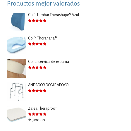
Productos mejor valorados
Cojín Lumbar Therashape® Azul
Valorado con
5.00
de 5
Cojín Theranana®
Valorado con
5.00
de 5
Collar cervical de espuma
Valorado con
5.00
de 5
ANDADOR DOBLE APOYO
Valorado con
5.00
de 5
Zalea Theraproof
Valorado con
5.00
de 5
$
1,800.00