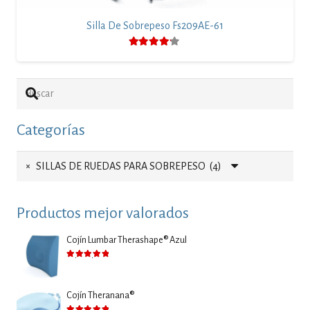
Silla De Sobrepeso Fs209AE-61
Valorado con
4.00
de 5
Categorías
×
SILLAS DE RUEDAS PARA SOBREPESO (4)
Productos mejor valorados
Cojín Lumbar Therashape® Azul
Valorado con
5.00
de 5
Cojín Theranana®