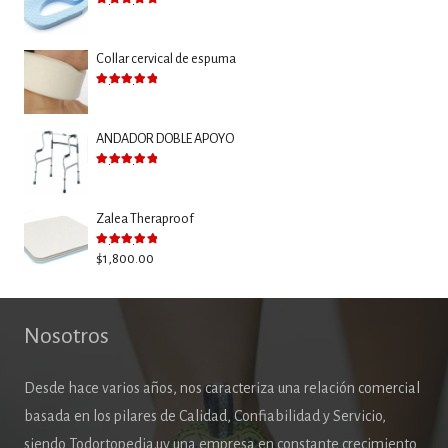
Valorado con
5.00
de 5
Collar cervical de espuma
Valorado con
5.00
de 5
ANDADOR DOBLE APOYO
Valorado con
5.00
de 5
Zalea Theraproof
Valorado con
5.00
de 5
$
1,800.00
Nosotros
Desde hace varios años, nos caracteriza una relación comercial
basada en los pilares de Calidad, Confiabilidad y Servicio,
siendo Todortopedia.uy una empresa en constante crecimiento