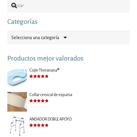
Categorías
Selecciona una categoría
Productos mejor valorados
Cojín Theranana®
Valorado con
5.00
de 5
Collar cervical de espuma
Valorado con
5.00
de 5
ANDADOR DOBLE APOYO
Valorado con
5.00
de 5