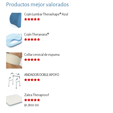
Productos mejor valorados
Cojín Lumbar Therashape® Azul
Valorado con
5.00
de 5
Cojín Theranana®
Valorado con
5.00
de 5
Collar cervical de espuma
Valorado con
5.00
de 5
ANDADOR DOBLE APOYO
Valorado con
5.00
de 5
Zalea Theraproof
Valorado con
5.00
de 5
$
1,800.00