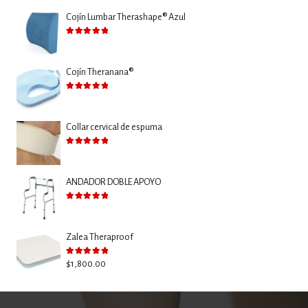
Cojín Lumbar Therashape® Azul
Valorado con
5.00
de 5
Cojín Theranana®
Valorado con
5.00
de 5
Collar cervical de espuma
Valorado con
5.00
de 5
ANDADOR DOBLE APOYO
Valorado con
5.00
de 5
Zalea Theraproof
Valorado con
5.00
de 5
$
1,800.00