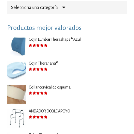
Selecciona una categoría
Productos mejor valorados
Cojín Lumbar Therashape® Azul
Valorado con
5.00
de 5
Cojín Theranana®
Valorado con
5.00
de 5
Collar cervical de espuma
Valorado con
5.00
de 5
ANDADOR DOBLE APOYO
Valorado con
5.00
de 5