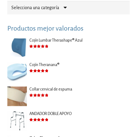
Selecciona una categoría
Productos mejor valorados
Cojín Lumbar Therashape® Azul
Valorado con
5.00
de 5
Cojín Theranana®
Valorado con
5.00
de 5
Collar cervical de espuma
Valorado con
5.00
de 5
ANDADOR DOBLE APOYO
Valorado con
5.00
de 5