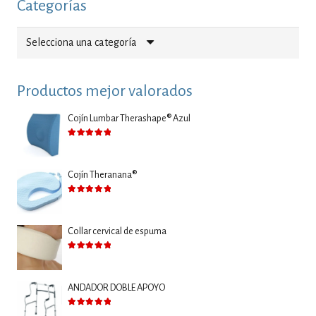
Categorías
Selecciona una categoría
Productos mejor valorados
Cojín Lumbar Therashape® Azul
Valorado con
5.00
de 5
Cojín Theranana®
Valorado con
5.00
de 5
Collar cervical de espuma
Valorado con
5.00
de 5
ANDADOR DOBLE APOYO
Valorado con
5.00
de 5