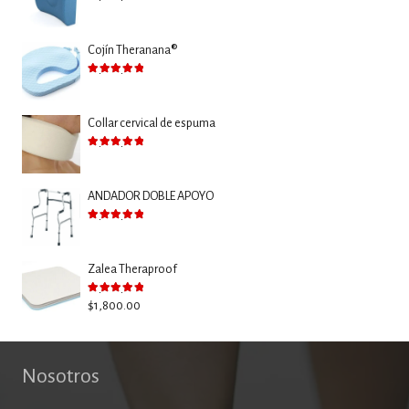
Valorado con
5.00
de 5
Cojín Theranana®
Valorado con
5.00
de 5
Collar cervical de espuma
Valorado con
5.00
de 5
ANDADOR DOBLE APOYO
Valorado con
5.00
de 5
Zalea Theraproof
Valorado con
5.00
de 5
$
1,800.00
Nosotros