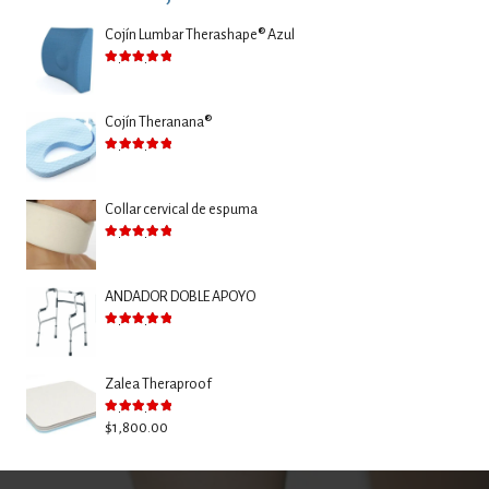
Cojín Lumbar Therashape® Azul
Valorado con
5.00
de 5
Cojín Theranana®
Valorado con
5.00
de 5
Collar cervical de espuma
Valorado con
5.00
de 5
ANDADOR DOBLE APOYO
Valorado con
5.00
de 5
Zalea Theraproof
Valorado con
5.00
de 5
$
1,800.00