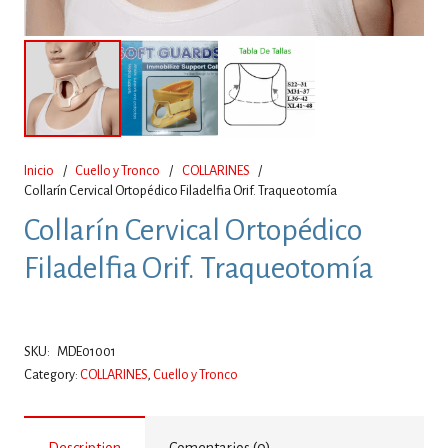
Inicio
/
Cuello y Tronco
/
COLLARINES
/
Collarín Cervical Ortopédico Filadelfia Orif. Traqueotomía
Collarín Cervical Ortopédico
Filadelfia Orif. Traqueotomía
SKU:
MDE01001
Category:
COLLARINES
,
Cuello y Tronco
Description
Comentarios (0)