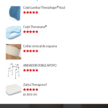
Cojín Lumbar Therashape® Azul
Valorado con
5.00
de 5
Cojín Theranana®
Valorado con
5.00
de 5
Collar cervical de espuma
Valorado con
5.00
de 5
ANDADOR DOBLE APOYO
Valorado con
5.00
de 5
Zalea Theraproof
Valorado con
5.00
de 5
$
1,800.00