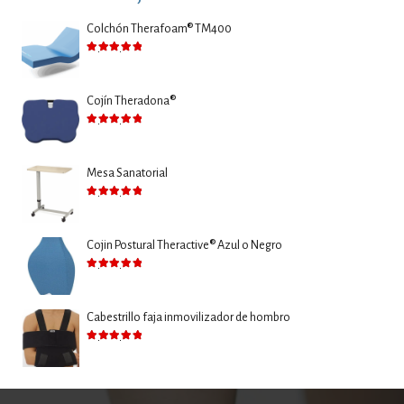
Colchón Therafoam® TM400
Valorado con
5.00
de 5
Cojín Theradona®
Valorado con
5.00
de 5
Mesa Sanatorial
Valorado con
5.00
de 5
Cojin Postural Theractive® Azul o Negro
Valorado con
5.00
de 5
Cabestrillo faja inmovilizador de hombro
Valorado con
5.00
de 5