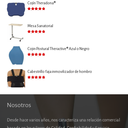
Cojín Theradona®
Valorado con
5.00
de 5
Mesa Sanatorial
Valorado con
5.00
de 5
Cojin Postural Theractive® Azul o Negro
Valorado con
5.00
de 5
Cabestrillo faja inmovilizador de hombro
Valorado con
5.00
de 5
Nosotros
Desde hace varios años, nos caracteriza una relación comercial