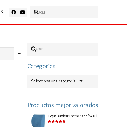
OS
Categorías
Selecciona una categoría
Productos mejor valorados
Cojín Lumbar Therashape® Azul
Valorado con
5.00
de 5