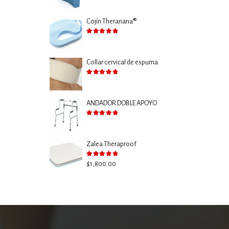
Cojín Theranana®
Valorado con
5.00
de 5
Collar cervical de espuma
Valorado con
5.00
de 5
ANDADOR DOBLE APOYO
Valorado con
5.00
de 5
Zalea Theraproof
Valorado con
5.00
de 5
$
1,800.00