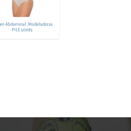
ten Abdominal ,modeladoras
PILE 50083