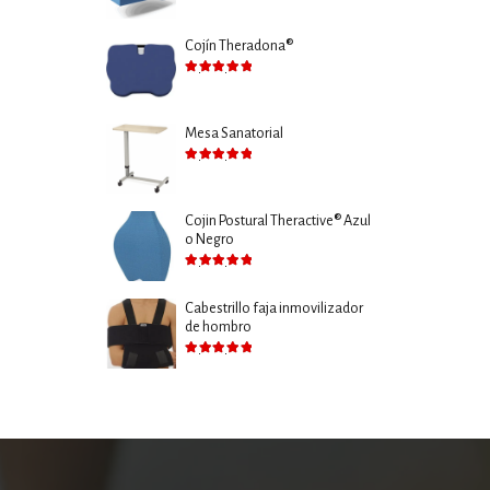
Cojín Theradona®
Valorado con
5.00
de 5
Mesa Sanatorial
Valorado con
5.00
de 5
Cojin Postural Theractive® Azul
o Negro
Valorado con
5.00
de 5
Cabestrillo faja inmovilizador
de hombro
Valorado con
5.00
de 5