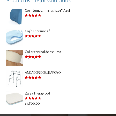
Productos mejor valorados
Cojín Lumbar Therashape® Azul
Valorado con
5.00
de 5
Cojín Theranana®
Valorado con
5.00
de 5
Collar cervical de espuma
Valorado con
5.00
de 5
ANDADOR DOBLE APOYO
Valorado con
5.00
de 5
Zalea Theraproof
Valorado con
5.00
de 5
$
1,800.00