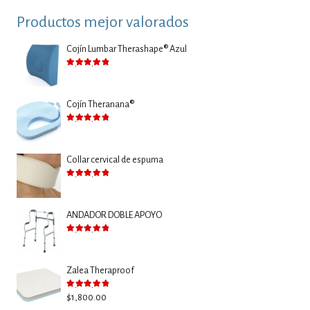
Productos mejor valorados
Cojín Lumbar Therashape® Azul
Valorado con
5.00
de 5
Cojín Theranana®
Valorado con
5.00
de 5
Collar cervical de espuma
Valorado con
5.00
de 5
ANDADOR DOBLE APOYO
Valorado con
5.00
de 5
Zalea Theraproof
Valorado con
5.00
de 5
$
1,800.00