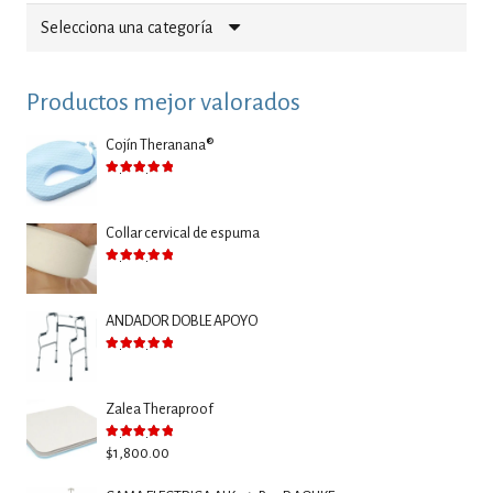
Selecciona una categoría
Productos mejor valorados
Cojín Theranana®
Valorado con
5.00
de 5
Collar cervical de espuma
Valorado con
5.00
de 5
ANDADOR DOBLE APOYO
Valorado con
5.00
de 5
Zalea Theraproof
Valorado con
5.00
de 5
$
1,800.00