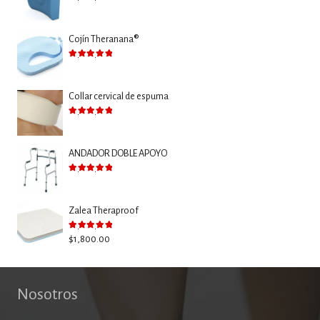
Valorado con
5.00
de 5
Cojín Theranana®
Valorado con
5.00
de 5
Collar cervical de espuma
Valorado con
5.00
de 5
ANDADOR DOBLE APOYO
Valorado con
5.00
de 5
Zalea Theraproof
Valorado con
5.00
de 5
$
1,800.00
Nosotros