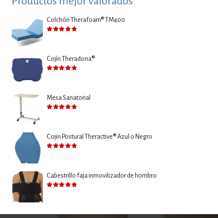
Productos mejor valorados
Colchón Therafoam® TM400
Valorado con
5.00
de 5
Cojín Theradona®
Valorado con
5.00
de 5
Mesa Sanatorial
Valorado con
5.00
de 5
Cojin Postural Theractive® Azul o Negro
Valorado con
5.00
de 5
Cabestrillo faja inmovilizador de hombro
Valorado con
5.00
de 5