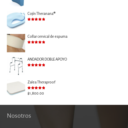
Cojín Theranana®
Valorado con
5.00
de 5
Collar cervical de espuma
Valorado con
5.00
de 5
ANDADOR DOBLE APOYO
Valorado con
5.00
de 5
Zalea Theraproof
Valorado con
5.00
de 5
$
1,800.00
Nosotros