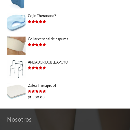
Valorado con
5.00
de 5
Cojín Theranana®
Valorado con
5.00
de 5
Collar cervical de espuma
Valorado con
5.00
de 5
ANDADOR DOBLE APOYO
Valorado con
5.00
de 5
Zalea Theraproof
Valorado con
5.00
de 5
$
1,800.00
Nosotros