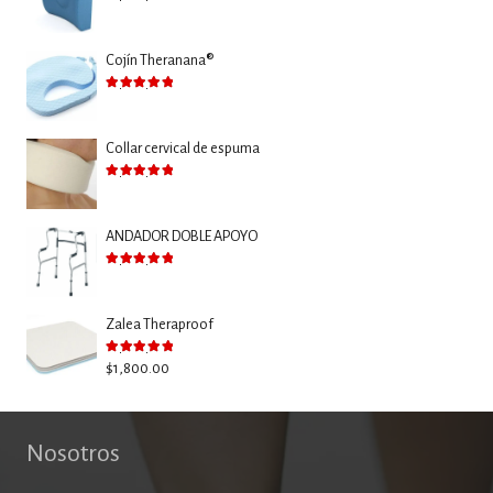
Valorado con
5.00
de 5
Cojín Theranana®
Valorado con
5.00
de 5
Collar cervical de espuma
Valorado con
5.00
de 5
ANDADOR DOBLE APOYO
Valorado con
5.00
de 5
Zalea Theraproof
Valorado con
5.00
de 5
$
1,800.00
Nosotros