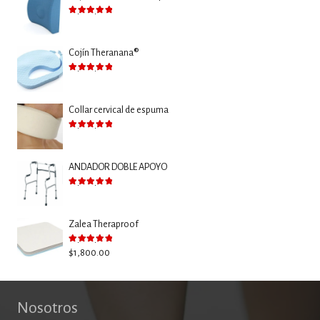
Valorado con
5.00
de 5
Cojín Theranana®
Valorado con
5.00
de 5
Collar cervical de espuma
Valorado con
5.00
de 5
ANDADOR DOBLE APOYO
Valorado con
5.00
de 5
Zalea Theraproof
Valorado con
5.00
de 5
$
1,800.00
Nosotros