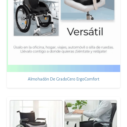
Almohadón De GradoCero ErgoComfort