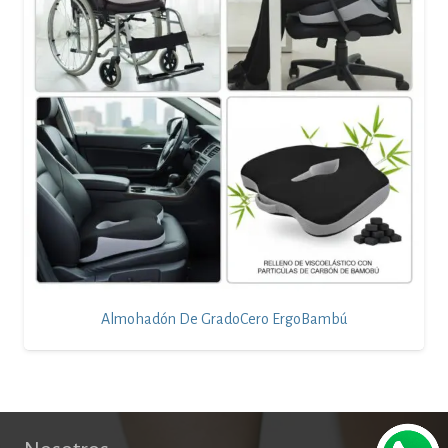
Almohadón De GradoCero ErgoBambú