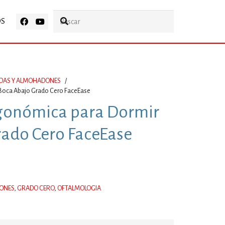
OS
DAS Y ALMOHADONES
/
Boca Abajo Grado Cero FaceEase
gonómica para Dormir
rado Cero FaceEase
ONES
,
GRADO CERO
,
OFTALMOLOGIA