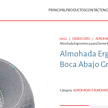
PRINCIPAL
PRODUCTOS
CONTÁCTEN
Inicio
/
GRADO CERO
/
ALMOHA
Almohada Ergonómica para Dormir 
Almohada Er
Boca Abajo G
Category:
ALMOHADAS Y ALMOHAD