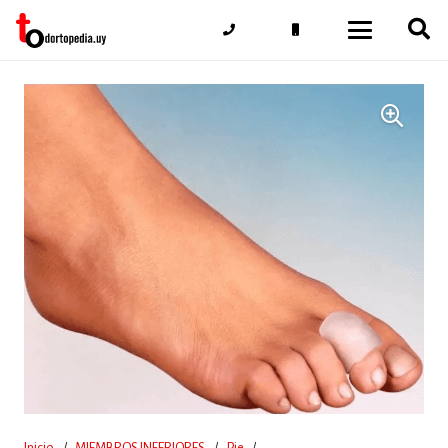
Inicio
/
MIEMBROS INFERIORES
/
Pie
/