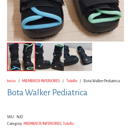
Inicio
/
MIEMBROS INFERIORES
/
Tobillo
/
Bota Walker Pediatrica
Bota Walker Pediatrica
SKU:
N/D
Category:
MIEMBROS INFERIORES
,
Tobillo