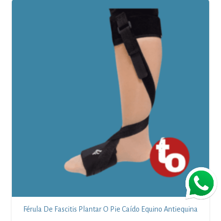
Férula De Fascitis Plantar O Pie Caído Equino Antiequina