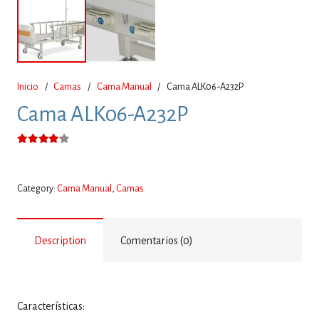
Inicio
/
Camas
/
Cama Manual
/
Cama ALK06-A232P
Cama ALK06-A232P
Valorado con
4.00
de 5
Category:
Cama Manual
,
Camas
Description
Comentarios (0)
Características: