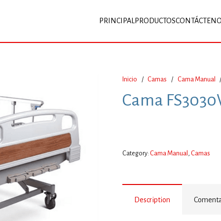
PRINCIPAL
PRODUCTOS
CONTÁCTEN
Inicio
/
Camas
/
Cama Manual
Cama FS303
Category:
Cama Manual
,
Camas
Description
Comentar