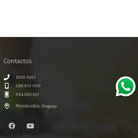
Contactos
2200 0362
096 610 000
094 620 637
Montevideo, Uruguay.