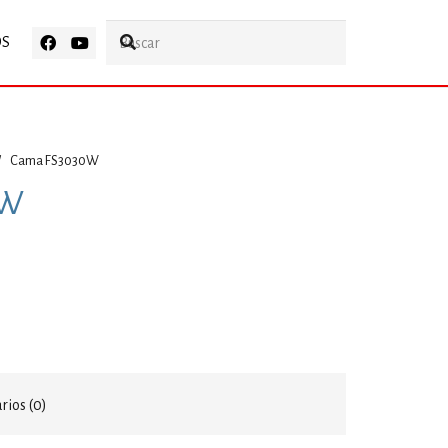
OS
/
Cama FS3030W
0W
ios (0)