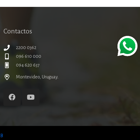
Contactos
2200 0362
096 610 000
094 620 637
Montevideo, Uruguay.
B