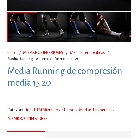
Inicio
/
MIEMBROS INFERIORES
/
Medias Terapéuticas
/
Media Running de compresión media 15 20
Media Running de compresión
media 15 20
Category:
Línea PTM Miembros Inferiores
,
Medias Terapéuticas
,
MIEMBROS INFERIORES