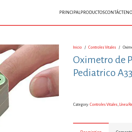
PRINCIPAL
PRODUCTOS
CONTÁCTEN
Inicio
/
Controles Vitales
/
Oxime
Oximetro de P
Pediatrico A3
Category:
Controles Vitales
,
Línea R