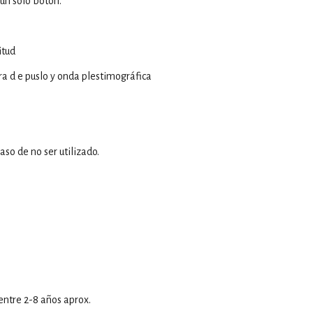
un solo botón.
itud
a d e puslo y onda plestimográfica
so de no ser utilizado.
entre 2-8 años aprox.