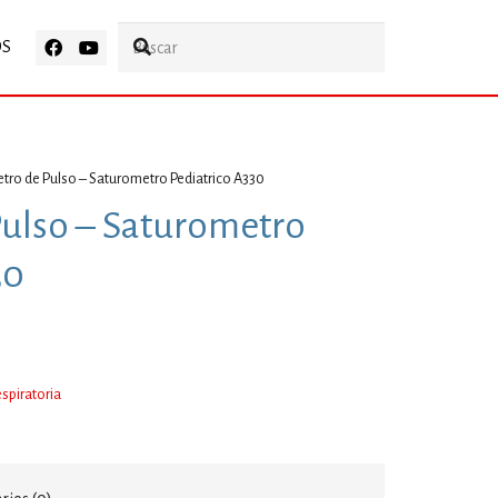
OS
tro de Pulso – Saturometro Pediatrico A330
ulso – Saturometro
30
espiratoria