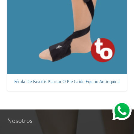
Férula De Fascitis Plantar O Pie Caído Equino Antiequina
Nosotros