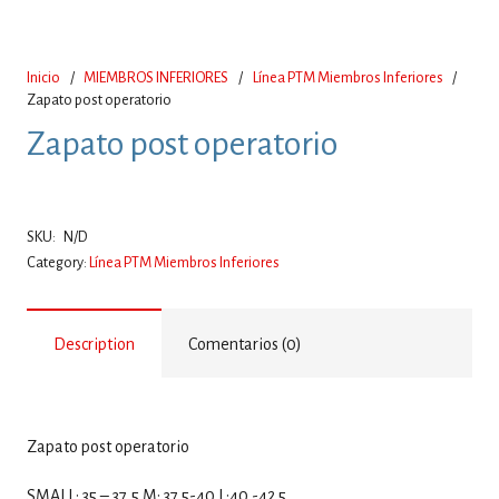
Inicio
/
MIEMBROS INFERIORES
/
Línea PTM Miembros Inferiores
/
Zapato post operatorio
Zapato post operatorio
SKU:
N/D
Category:
Línea PTM Miembros Inferiores
Description
Comentarios (0)
Zapato post operatorio
SMALL: 35 – 37,5 M: 37.5-40 L:40 -42.5