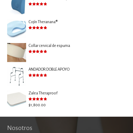
Valorado con
5.00
de 5
Cojín Theranana®
Valorado con
5.00
de 5
Collar cervical de espuma
Valorado con
5.00
de 5
ANDADOR DOBLE APOYO
Valorado con
5.00
de 5
Zalea Theraproof
Valorado con
5.00
de 5
$
1,800.00
Nosotros