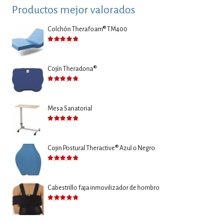
Productos mejor valorados
Colchón Therafoam® TM400
Valorado con
5.00
de 5
Cojín Theradona®
Valorado con
5.00
de 5
Mesa Sanatorial
Valorado con
5.00
de 5
Cojin Postural Theractive® Azul o Negro
Valorado con
5.00
de 5
Cabestrillo faja inmovilizador de hombro
Valorado con
5.00
de 5