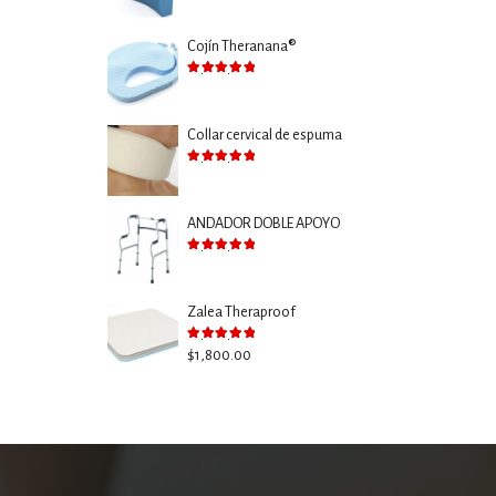
Cojín Theranana®
Valorado con
5.00
de 5
Collar cervical de espuma
Valorado con
5.00
de 5
ANDADOR DOBLE APOYO
Valorado con
5.00
de 5
Zalea Theraproof
Valorado con
5.00
de 5
$
1,800.00