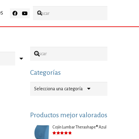
OS
Categorías
Selecciona una categoría
Productos mejor valorados
Cojín Lumbar Therashape® Azul
Valorado con
5.00
de 5