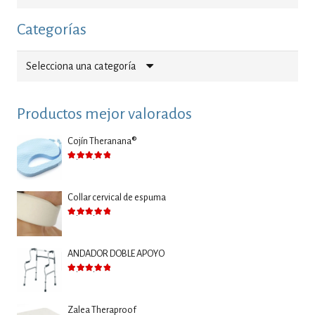
Categorías
Selecciona una categoría
Productos mejor valorados
Cojín Theranana®
Valorado con
5.00
de 5
Collar cervical de espuma
Valorado con
5.00
de 5
ANDADOR DOBLE APOYO
Valorado con
5.00
de 5
Zalea Theraproof