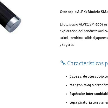
Otoscopio ALPK2 Modelo SM‑2
El otoscopio ALPK2 SM‑2001 es 
exploración del conducto auditi
salud, combina calidad japonesa
y seguros.
🔧 Características p
Cabezal de otoscopio
co
Mango SM‑030
ergonómic
Espéculos intercambiab
Lupa giratoria
con aument