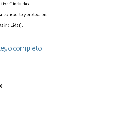
s tipo C incluidas.
a transporte y protección.
as incluidas).
uego completo
1)