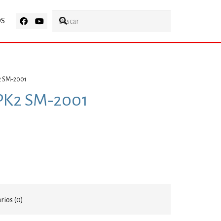
OS
2 SM‑2001
PK2 SM‑2001
ios (0)