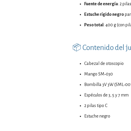
Fuente de energía
: 2 pila
Estuche rígido negro
par
Peso total
: 400 g (con pil
📦 Contenido del j
Cabezal de otoscopio
Mango SM‑030
Bombilla 3V 3W (SML‑00
Espéculos de 3, 5 y 7 mm
2 pilas tipo C
Estuche negro