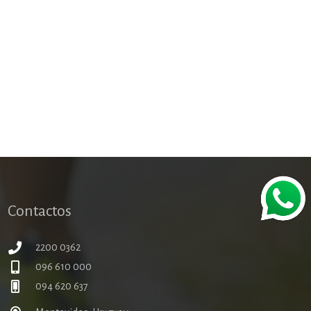
Contactos
2200 0362
096 610 000
094 620 637