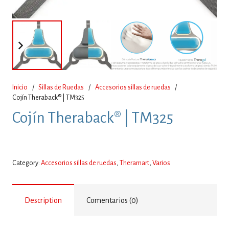
Inicio
/
Sillas de Ruedas
/
Accesorios sillas de ruedas
/
Cojín Theraback® | TM325
Cojín Theraback® | TM325
Category:
Accesorios sillas de ruedas
,
Theramart
,
Varios
Description
Comentarios (0)